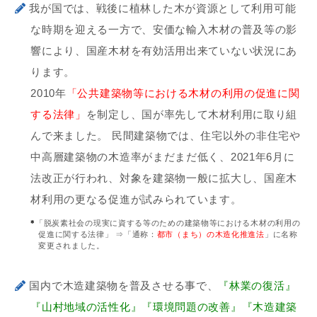
我が国では、戦後に植林した木が資源として利用可能
な時期を迎える一方で、安価な輸入木材の普及等の影
響により、国産木材を有効活用出来ていない状況にあ
ります。
2010年
「公共建築物等における木材の利用の促進に関
する法律」
を制定し、国が率先して木材利用に取り組
んで来ました。 民間建築物では、住宅以外の非住宅や
中高層建築物の木造率がまだまだ低く、2021年6月に
法改正が行われ、対象を建築物一般に拡大し、国産木
材利用の更なる促進が試みられています。
「脱炭素社会の現実に資する等のための建築物等における木材の利用の
促進に関する法律」 ⇒「通称：
都市（まち）の木造化推進法
」に名称
変更されました。
国内で木造建築物を普及させる事で、
『林業の復活』
『山村地域の活性化』『環境問題の改善』『木造建築