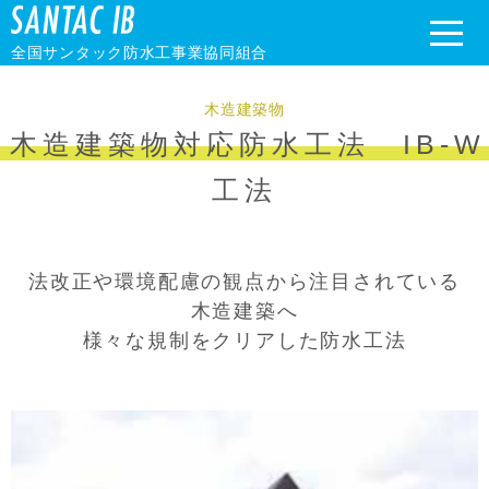
toggle
全国サンタック防水工事業協同組合
naviga
木造建築物
木造建築物対応防水工法 IB-W
工法
法改正や環境配慮の観点から注目されている
木造建築へ
様々な規制をクリアした防水工法